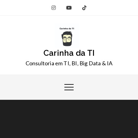
Skip
to
content
Carinha da TI
Consultoria em TI, BI, Big Data & IA