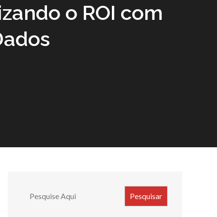
izando o ROI com
Dados
Search
Pesquisar