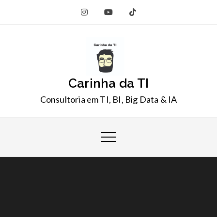
Skip
to
content
Carinha da TI
Consultoria em TI, BI, Big Data & IA