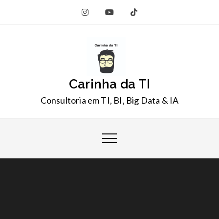
Skip
to
content
Carinha da TI
Consultoria em TI, BI, Big Data & IA