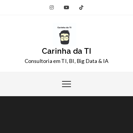
Skip
to
content
Carinha da TI
Consultoria em TI, BI, Big Data & IA