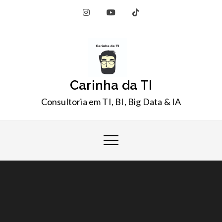
Skip
to
content
Carinha da TI
Consultoria em TI, BI, Big Data & IA