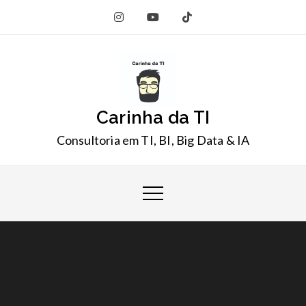
Skip
to
content
Carinha da TI
Consultoria em TI, BI, Big Data & IA