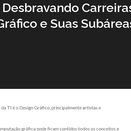
Desbravando Carreiras
Gráfico e Suas Subárea
 TI é o Design Gráfico, principalmente artistas e
omputação gráfica onde ficam contidos todos os conceitos e